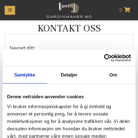
0
MIN
KONTO
KONTAKT OSS
GARDINER
Navnet ditt:
GARDINOPPHENG
*
LIFTGARDINER
Din e-post:
Samtykke
Detaljer
Om
PUTER
*
RULLEGARDINER
Denne nettsiden anvender cookies
Inquiry:
Vi bruker informasjonskapsler for å gi innhold og
PLISSÉR
annonser et personlig preg, for å levere sosiale
mediefunksjoner og for å analysere trafikken vår. Vi deler
PERSIENNER
dessuten informasjon om hvordan du bruker nettstedet
vårt, med partnerne våre innen sosiale medier,