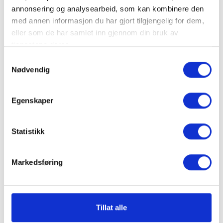
SQUID
*
annonsering og analysearbeid, som kan kombinere den
VINDUTEKSTIL
med annen informasjon du har gjort tilgjengelig for dem,
eller som de har samlet inn gjennom din bruk av
GARDINER
tjenestene deres.
TIL
BEDRIFTER
Samtykkevalg
Nødvendig
GRATIS
PRØVER
Egenskaper
GARDINGUIDEN
VI HJELPER DEG!
Statistikk
PRODUKTSORTIMENT
PRODUKTKATALOG
OM OSS
INSPIRASJONSBLOGG
Markedsføring
KUNDESERVICE
EVENTYRLIG
OPPUSSING
Meld deg på vårt nyhetsbrev og få siste nytt om produkter, trender og
kampanjer
Tillat alle
KONTAKT