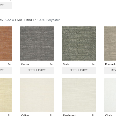
ON:
Cosia
|
MATERIALE:
100% Polyester
Cocoa
Slate
Roebuck
Calico
Parchment
Chalk