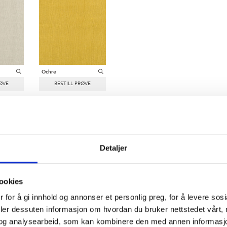
Ochre
ON:
Floreale
|
MATERIALE:
100% Lin
Detaljer
ookies
 for å gi innhold og annonser et personlig preg, for å levere sos
deler dessuten informasjon om hvordan du bruker nettstedet vårt,
og analysearbeid, som kan kombinere den med annen informasjon d