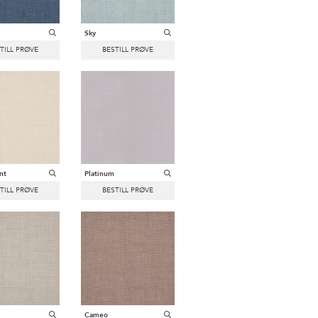
Sky
nt
Platinum
Cameo