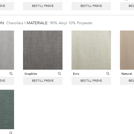
ON:
Charollais
|
MATERIALE:
90% Akryl 10% Polyester
Graphite
Ecru
Natural