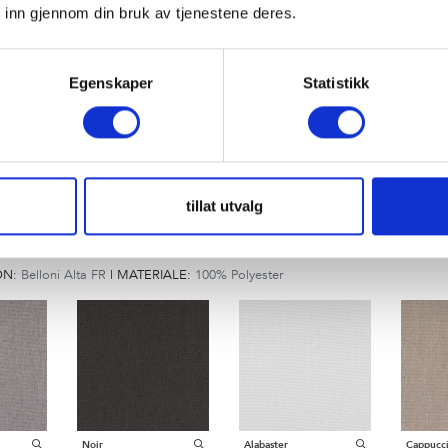
 inn gjennom din bruk av tjenestene deres.
ON:
Peonia Lino
|
MATERIALE:
60% Lin 30% Bomull 10% Polyamide
Egenskaper
Statistikk
tillat utvalg
ON:
Belloni Alta FR
|
MATERIALE:
100% Polyester
Noir
Alabaster
Cappucc