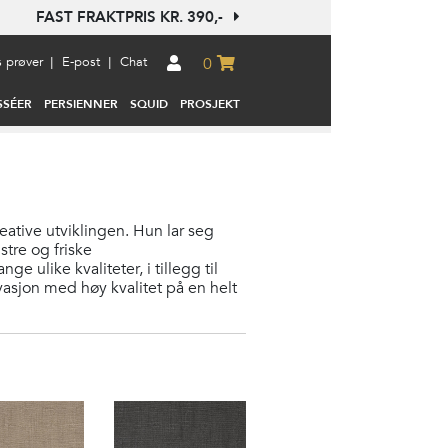
FAST FRAKTPRIS KR. 390,-
s prøver
E-post
Chat
|
|
0
SSÉER
PERSIENNER
SQUID
PROSJEKT
reative utviklingen. Hun lar seg
tre og friske
 ulike kvaliteter, i tillegg til
vasjon med høy kvalitet på en helt