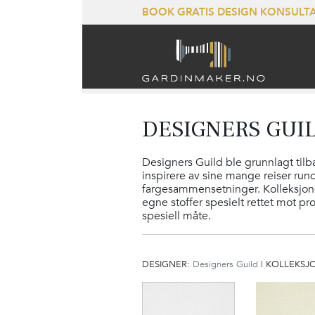
BOOK GRATIS DESIGN KONSUL
DESIGNERS GUI
Designers Guild ble grunnlagt tilbak
inspirere av sine mange reiser run
fargesammensetninger. Kolleksjonen 
egne stoffer spesielt rettet mot p
spesiell måte.
DESIGNER:
Designers Guild
|
KOLLEKSJ