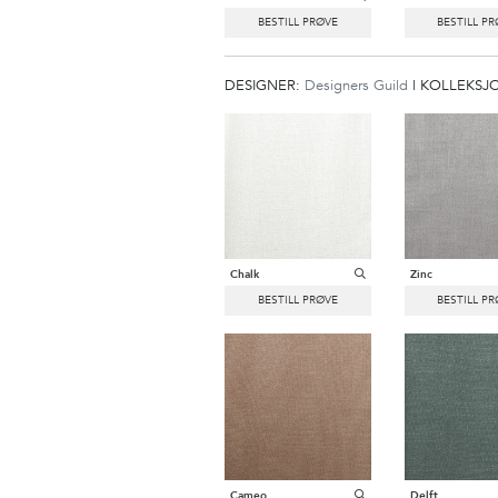
DESIGNER:
Designers Guild
|
KOLLEKSJ
Chalk
Zinc
Cameo
Delft