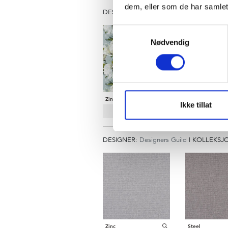
dem, eller som de har samlet
DESIGNER:
Designers Guild
|
KOLLEKSJ
Samtykkevalg
Nødvendig
Zinc
Ikke tillat
DESIGNER:
Designers Guild
|
KOLLEKSJ
Zinc
Steel