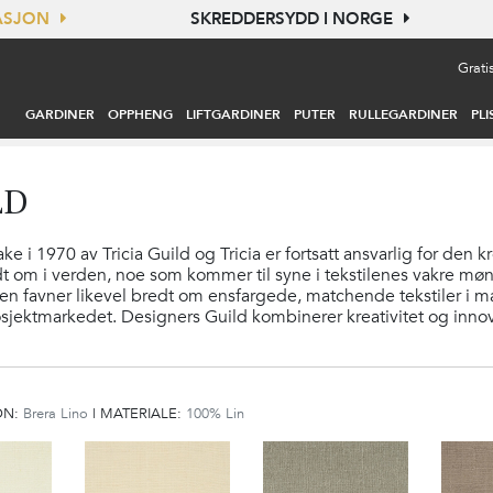
TASJON
SKREDDERSYDD I NORGE
Grati
GARDINER
OPPHENG
LIFTGARDINER
PUTER
RULLEGARDINER
PLI
LD
e i 1970 av Tricia Guild og Tricia er fortsatt ansvarlig for den k
dt om i verden, noe som kommer til syne i tekstilenes vakre møns
favner likevel bredt om ensfargede, matchende tekstiler i mange
rosjektmarkedet. Designers Guild kombinerer kreativitet og inno
ON:
Brera Lino
|
MATERIALE:
100% Lin