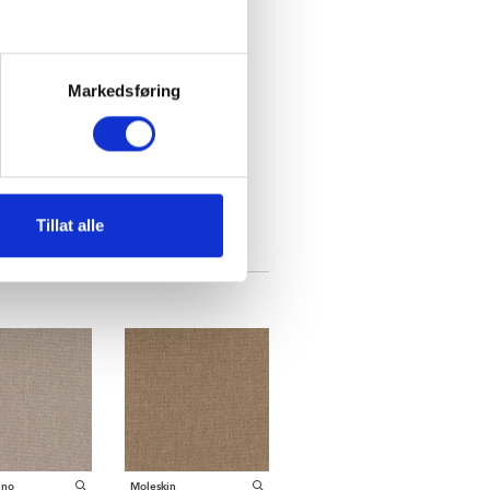
Markedsføring
Tillat alle
ino
Moleskin