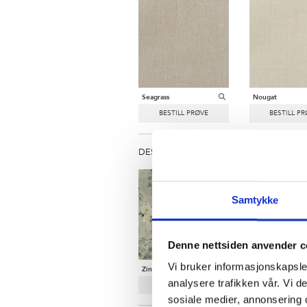
Seagrass
Nougat
DESIGNER:
Designers Guild
|
KOLLEKSJ
Samtykke
Denne nettsiden anvender c
Vi bruker informasjonskapsler
Zinc
analysere trafikken vår. Vi 
sosiale medier, annonsering 