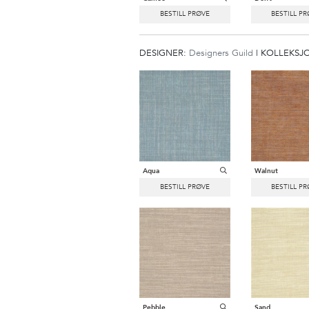
DESIGNER:
Designers Guild
|
KOLLEKSJ
Aqua
Walnut
Pebble
Sand