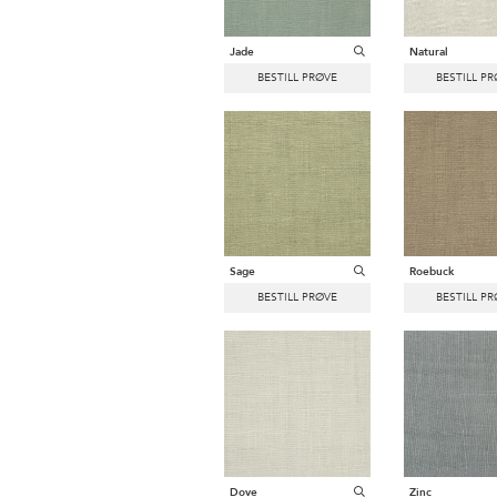
Jade
Natural
Sage
Roebuck
Dove
Zinc