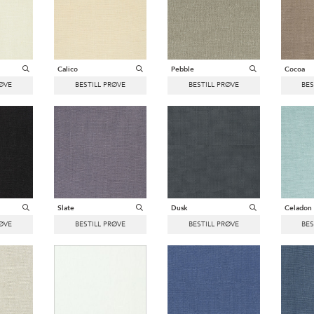
Calico
Pebble
Cocoa
Slate
Dusk
Celadon