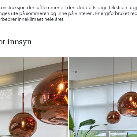
konstruksjon der luftlommene i den dobbeltsidige tekstilen utgjø
nges ute på sommeren og inne på vinteren. Energiforbruket red
rbedrer inneklimaet hele året.
ot innsyn