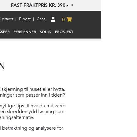
FAST FRAKTPRIS KR. 390,-
s prøver
E-post
Chat
|
|
0
SSÉER
PERSIENNER
SQUID
PROSJEKT
YN
kjerming til huset eller hytta.
sninger som passer inn i tiden?
nyttige tips til hva du må være
e en skreddersydd løsning som
ningsalternativ.
i betraktning og analysere for