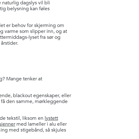
aturlig dagslys vil bli
ig belysning kan føles
et er behov for skjerming om
g varme som slipper inn, og at
ettermiddags-lyset fra sør og
årstider.
eg? Mange tenker at
gende, blackout egenskaper, eller
r å få den samme, mørkleggende
de tekstil, liksom en
lystett
sienner
med lameller i alu eller
rming med stigebånd, så skjules