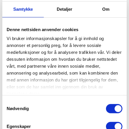
Samtykke
Detaljer
Om
Beige lys blå
Denne nettsiden anvender cookies
Vi bruker informasjonskapsler for å gi innhold og
DESIGNER:
Green Apple
|
KOLLEKSJON:
Indira
|
MATERIALE:
annonser et personlig preg, for å levere sosiale
36% Bomull 24% Ull 3% Alpakka 27% Akryl mfl.
mediefunksjoner og for å analysere trafikken vår. Vi deler
dessuten informasjon om hvordan du bruker nettstedet
vårt, med partnerne våre innen sosiale medier,
annonsering og analysearbeid, som kan kombinere den
med annen informasjon du har gjort tilgjengelig for dem,
eller som de har samlet inn gjennom din bruk av
tjenestene deres.
Samtykkevalg
Nødvendig
Beige brun
Beige orange
Egenskaper