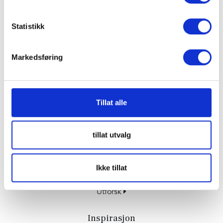
Statistikk
Markedsføring
Beige turkis
Tillat alle
tillat utvalg
Andre metoder å navigere i
fargeprøver
Ikke tillat
Designere
Utforsk
Inspirasjon