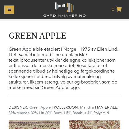
0
MIN
KONTO
GARDINER
GREEN APPLE
GARDINOPPHENG
Green Apple ble etablert i Norge i 1975 av Ellen Lind.
I tett samarbeid med sine utenlandske
tekstilprodusenter utvikler de egne kolleksjoner som
LIFTGARDINER
er tilpasset det norske markedet. Resultatet er et
spennende tilbud av helhetlige og fargekoordinerte
PUTER
kolleksjoner i et bredt utvalg av materialer og
strukturer, liksom sateng, velour og broderier, som de
merker med sin Green Apple logo.
RULLEGARDINER
PLISSÉR
DESIGNER:
Green Apple
|
KOLLEKSJON:
Mandira
|
MATERIALE:
39% Viscose 32% Lin 20% Bomull 5% Bambus 4% Polyamid
PERSIENNER