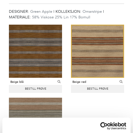
OSS
DESIGNER:
Green Apple
|
KOLLEKSJON:
Omarstripe
|
NYHETSBREV
MATERIALE:
58% Viskose 25% Lin 17% Bomull
Beige blå
Beige rød