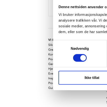
Glem
Denne nettsiden anvender c
Vi bruker informasjonskapsler
analysere trafikken vår. Vi 
sosiale medier, annonsering 
dem, eller som de har samlet
VI HJELPER DEG!
Samtykkevalg
Slik bestiller du
Nødvendig
Gratis fargeprøver
Kontakt vårt designteam
Produktkatalog
Gardinguide
Hjemme hos Halvor Bakke
Eventyrlig Oppussing
Ikke tillat
Inspirasjonsbloggen
Produktveileder og målskjema
Guide til mål og montering