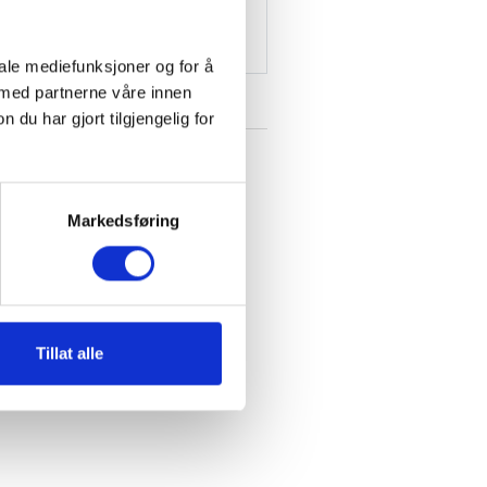
iale mediefunksjoner og for å
 med partnerne våre innen
u har gjort tilgjengelig for
KUNDESERVICE
Handlekurv
Markedsføring
Mine ordre
Ønskeliste
Salgs- og leveringsbetingelser
Generelle vilkår
Barnesikkerhet
Prosjektkunder
Tillat alle
Kontakt vårt designteam
Generelle henvendelser
Chat