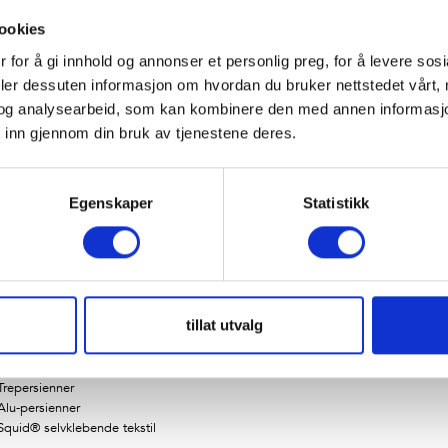
t passord?
ookies
 for å gi innhold og annonser et personlig preg, for å levere sos
deler dessuten informasjon om hvordan du bruker nettstedet vårt,
og analysearbeid, som kan kombinere den med annen informasjon d
 inn gjennom din bruk av tjenestene deres.
PRODUKTSORTIMENT
OM OSS
Gardinhøyder
Skreddersydd i Norge
Egenskaper
Statistikk
Gardinholder
Eksklusive merkevarer
Gardinskinner
Vårt virtuelle showroom
Gardinstenger
Energisparing og miljø
Liftgardiner
1700-talls liftgardin, roll-up
Puter
tillat utvalg
Rullegardiner
Enkel plissègardin
Duo-plissègardin
Trepersienner
Alu-persienner
Squid® selvklebende tekstil