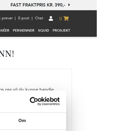
FAST FRAKTPRIS KR. 390,-
s prøver
E-post
Chat
|
|
0
SSÉER
PERSIENNER
SQUID
PROSJEKT
NN!
os oss vil du kunne handle
m en ordrestatus og følge med
 gjort.
Om