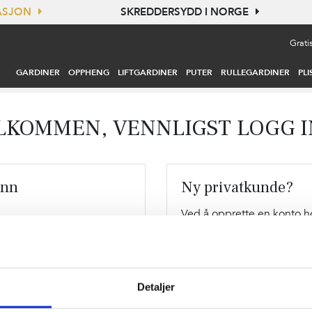
TASJON
SKREDDERSYDD I NORGE
Grati
GARDINER
OPPHENG
LIFTGARDINER
PUTER
RULLEGARDINER
PLI
LKOMMEN, VENNLIGST LOGG I
inn
Ny privatkunde?
Ved å opprette en konto h
raskere, være oppdatert o
på ordrene du tidligere har
Detaljer