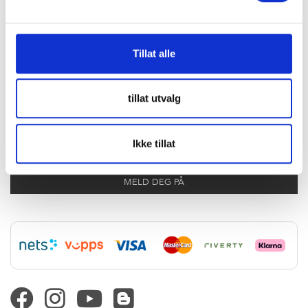
OSS
PRODUKTSORTIMENT
NYHETSBREV
OM OSS
Tillat alle
KUNDESERVICE
tillat utvalg
Meld deg på vårt nyhetsbrev og få siste nytt om produkter, trender og
kampanjer
Ikke tillat
MELD DEG PÅ