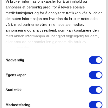
SQUID
Vi bruker informasjonskapsler for å gi innhold og
Husk meg
VINDUTEKSTIL
annonser et personlig preg, for å levere sosiale
mediefunksjoner og for å analysere trafikken vår. Vi deler
Glemt passord?
GARDINER
dessuten informasjon om hvordan du bruker nettstedet
TIL
vårt, med partnerne våre innen sosiale medier,
BEDRIFTER
annonsering og analysearbeid, som kan kombinere den
med annen informasjon du har gjort tilgjengelig for dem,
Ny privatkunde?
GRATIS
eller som de har samlet inn gjennom din bruk av
PRØVER
Ved å opprette en konto hos oss vil du kunne
tjenestene deres.
handle raskere, være oppdatert om en
GARDINGUIDEN
Samtykkevalg
ordrestatus og følge med på ordrene du
Nødvendig
tidligere har gjort.
PRODUKTKATALOG
Egenskaper
INSPIRASJONSBLOGG
EVENTYRLIG
Statistikk
OPPUSSING
Markedsføring
KONTAKT
VI HJELPER DEG!