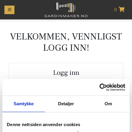
0
MIN
KONTO
GARDINER
VELKOMMEN, VENNLIGST
LOGG INN!
GARDINOPPHENG
LIFTGARDINER
Logg inn
PUTER
E-post:
RULLEGARDINER
Samtykke
Detaljer
Om
PLISSÉR
Passord:
PERSIENNER
Denne nettsiden anvender cookies