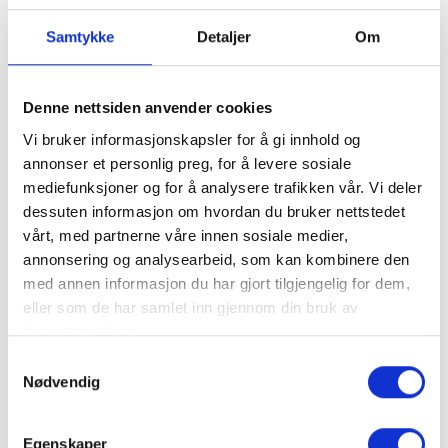
DESIGNER:
Moon
|
KOLLEKSJON:
Naturally Moon II
|
Samtykke
Detaljer
Om
MATERIALE:
100% Ull
Denne nettsiden anvender cookies
Vi bruker informasjonskapsler for å gi innhold og
annonser et personlig preg, for å levere sosiale
mediefunksjoner og for å analysere trafikken vår. Vi deler
dessuten informasjon om hvordan du bruker nettstedet
vårt, med partnerne våre innen sosiale medier,
annonsering og analysearbeid, som kan kombinere den
Skye Dolomite
Skye Clay
med annen informasjon du har gjort tilgjengelig for dem,
eller som de har samlet inn gjennom din bruk av
tjenestene deres.
Samtykkevalg
Nødvendig
Egenskaper