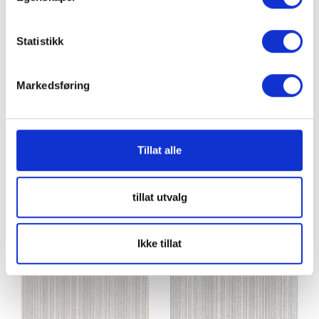
Statistikk
Skye Shale
Causeway Clay
Markedsføring
Tillat alle
tillat utvalg
Causeway Dolomite
Causeway Millstone
Ikke tillat