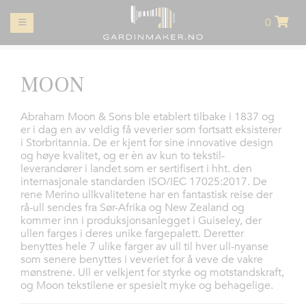
0
MIN
KONTO
GARDINER
MOON
GARDINOPPHENG
Abraham Moon & Sons ble etablert tilbake i 1837 og
er i dag en av veldig få veverier som fortsatt eksisterer
i Storbritannia. De er kjent for sine innovative design
LIFTGARDINER
og høye kvalitet, og er èn av kun to tekstil-
leverandører i landet som er sertifisert i hht. den
PUTER
internasjonale standarden ISO/IEC 17025:2017. De
rene Merino ullkvalitetene har en fantastisk reise der
rå-ull sendes fra Sør-Afrika og New Zealand og
RULLEGARDINER
kommer inn i produksjonsanlegget i Guiseley, der
ullen farges i deres unike fargepalett. Deretter
PLISSÉR
benyttes hele 7 ulike farger av ull til hver ull-nyanse
som senere benyttes i veveriet for å veve de vakre
mønstrene. Ull er velkjent for styrke og motstandskraft,
PERSIENNER
og Moon tekstilene er spesielt myke og behagelige.