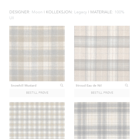
SQUID
VINDUTEKSTIL
DESIGNER:
Moon
|
KOLLEKSJON:
Legacy
|
MATERIALE:
100%
Ull
GARDINER
TIL
BEDRIFTER
GRATIS
PRØVER
GARDINGUIDEN
PRODUKTKATALOG
Snowhill Mustard
Stroud Eau de Nil
INSPIRASJONSBLOGG
EVENTYRLIG
OPPUSSING
KONTAKT