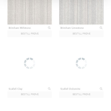
Brimham Millstone
Brimham Limestone
Scafell Clay
Scafell Dolomite