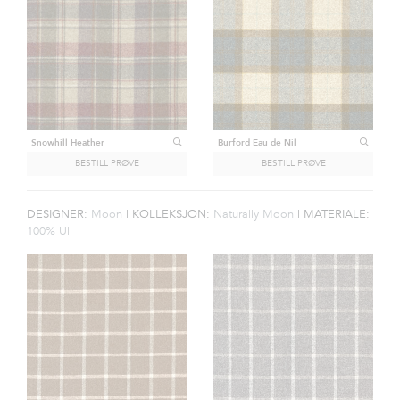
Snowhill Heather
Burford Eau de Nil
DESIGNER:
Moon
|
KOLLEKSJON:
Naturally Moon
|
MATERIALE:
100% Ull