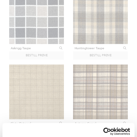
Askrigg Taupe
Huntingtower Taupe
Slate Oatmeal
Autumn Camel