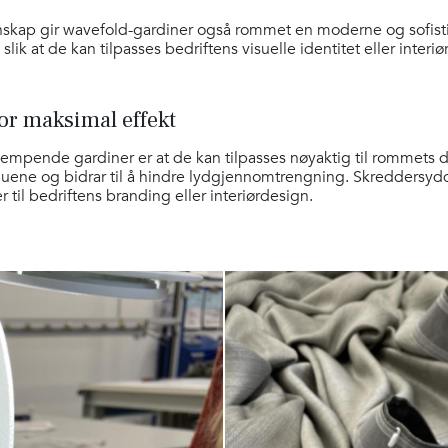
nskap gir wavefold-gardiner også rommet en moderne og sofistike
 slik at de kan tilpasses bedriftens visuelle identitet eller interi
or maksimal effekt
empende gardiner er at de kan tilpasses nøyaktig til rommets 
nduene og bidrar til å hindre lydgjennomtrengning. Skreddersydd
 til bedriftens branding eller interiørdesign.