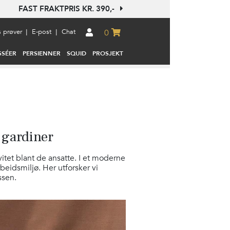
FAST FRAKTPRIS KR. 390,-
s prøver
E-post
Chat
|
|
0
SSÉER
PERSIENNER
SQUID
PROSJEKT
 gardiner
itet blant de ansatte. I et moderne
eidsmiljø. Her utforsker vi
ssen.