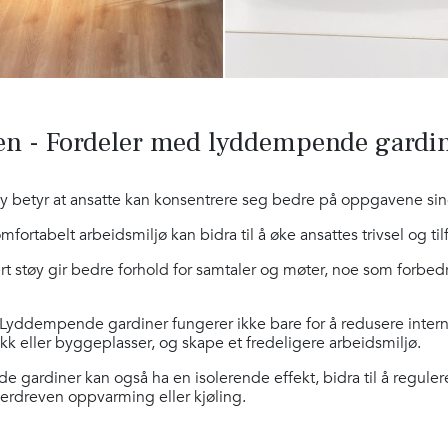
sen - Fordeler med lyddempende gardi
øy betyr at ansatte kan konsentrere seg bedre på oppgavene sin
omfortabelt arbeidsmiljø kan bidra til å øke ansattes trivsel og til
rt støy gir bedre forhold for samtaler og møter, noe som forb
 Lyddempende gardiner fungerer ikke bare for å redusere intern 
ikk eller byggeplasser, og skape et fredeligere arbeidsmiljø.
 gardiner kan også ha en isolerende effekt, bidra til å regule
erdreven oppvarming eller kjøling.