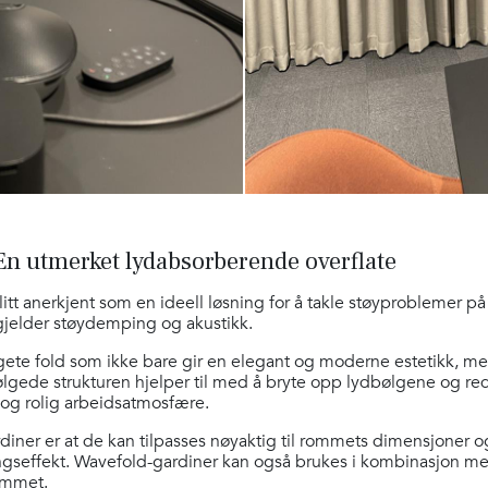
En utmerket lydabsorberende overflate
itt anerkjent som en ideell løsning for å takle støyproblemer p
t gjelder støydemping og akustikk.
gete fold som ikke bare gir en elegant og moderne estetikk, m
gede strukturen hjelper til med å bryte opp lydbølgene og redu
og rolig arbeidsatmosfære.
ner er at de kan tilpasses nøyaktig til rommets dimensjoner og
seffekt. Wavefold-gardiner kan også brukes i kombinasjon me
rommet.