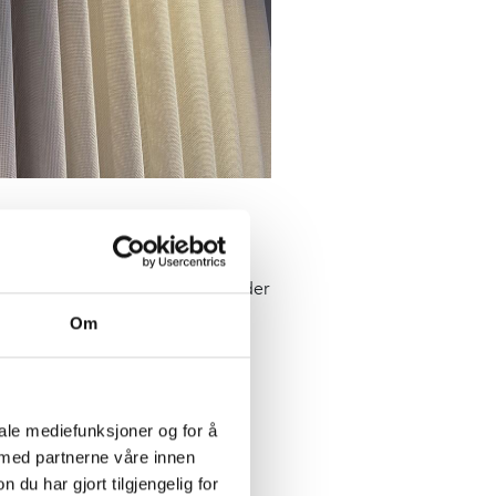
ert og spredt. I kontormiljøer, der
unnsstøyen. Dette skaper en
Om
iale mediefunksjoner og for å
 arbeidsplassen. Disse
 med partnerne våre innen
De reduserer effektivt
u har gjort tilgjengelig for
satmosfære.