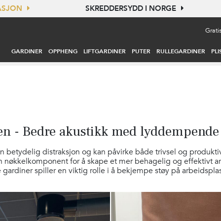
TASJON
SKREDDERSYDD I NORGE
Grati
GARDINER
OPPHENG
LIFTGARDINER
PUTER
RULLEGARDINER
PLI
sen - Bedre akustikk med lyddempende
 betydelig distraksjon og kan påvirke både trivsel og produktiv
n nøkkelkomponent for å skape et mer behagelig og effektivt arb
rdiner spiller en viktig rolle i å bekjempe støy på arbeidspla