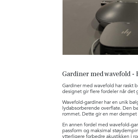
Gardiner med wavefold - 
Gardiner med wavefold har raskt bl
designet gir flere fordeler når de
Wavefold-gardiner har en unik bøl
lydabsorberende overflate. Den bøl
rommet. Dette gir en mer dempet 
En annen fordel med wavefold-gardi
passform og maksimal støydemping
ytterligere forbedre akustikken i 