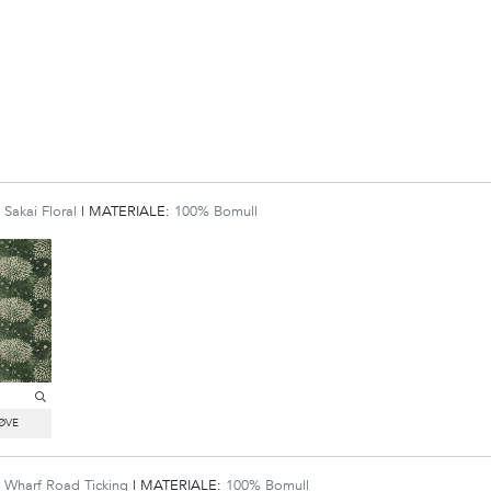
:
Sakai Floral
|
MATERIALE:
100% Bomull
:
Wharf Road Ticking
|
MATERIALE:
100% Bomull