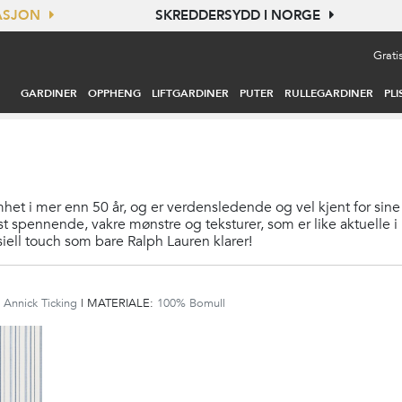
TASJON
SKREDDERSYDD I NORGE
Grati
GARDINER
OPPHENG
LIFTGARDINER
PUTER
RULLEGARDINER
PLI
mhet i mer enn 50 år, og er verdensledende og vel kjent for sin
test spennende, vakre mønstre og teksturer, som er like aktuelle 
siell touch som bare Ralph Lauren klarer!
:
Annick Ticking
|
MATERIALE:
100% Bomull