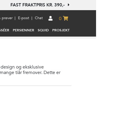
FAST FRAKTPRIS KR. 390,-
s prøver
E-post
Chat
|
|
0
SSÉER
PERSIENNER
SQUID
PROSJEKT
e design og eksklusive
i mange tiår fremover. Dette er