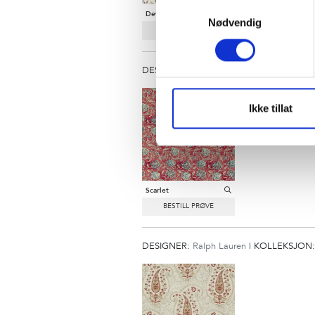
Samtykkevalg
Dew
Nødvendig
DESIGNER:
Ralph Lauren
|
KOLLEKSJON
Ikke tillat
Scarlet
DESIGNER:
Ralph Lauren
|
KOLLEKSJON