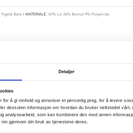
:
Pigalle Batik
|
MATERIALE:
65% Lin 26% Bomull 9% Polyamide
Detaljer
:
Pillar Point Floral
|
MATERIALE:
100% Lin
ookies
 for å gi innhold og annonser et personlig preg, for å levere sos
deler dessuten informasjon om hvordan du bruker nettstedet vårt,
og analysearbeid, som kan kombinere den med annen informasjon d
 inn gjennom din bruk av tjenestene deres.