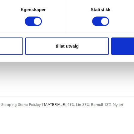
Egenskaper
Statistikk
:
Shell Beach Batic
|
MATERIALE:
60% Lin 30% Cotton 10% Polymide
tillat utvalg
:
Stepping Stone Paisley
|
MATERIALE:
49% Lin 38% Bomull 13% Nylon