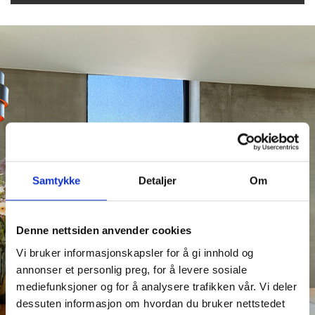
SQUID
VINDUTEKSTIL
GARDINER
TIL
BEDRIFTER
GRATIS
PRØVER
GARDINGUIDEN
Samtykke
Detaljer
Om
PRODUKTKATALOG
INSPIRASJONSBLOGG
Denne nettsiden anvender cookies
Vi bruker informasjonskapsler for å gi innhold og
EVENTYRLIG
annonser et personlig preg, for å levere sosiale
OPPUSSING
mediefunksjoner og for å analysere trafikken vår. Vi deler
dessuten informasjon om hvordan du bruker nettstedet
KONTAKT