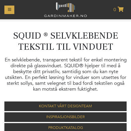
0
MIN
KONTO
SQUID ® SELVKLEBENDE
GARDINER
TEKSTIL TIL VINDUET
GARDINOPPHENG
En selvklebende, transparent tekstil for enkel montering
LIFTGARDINER
direkte på glassvinduet. SQUID® hjelper til med å
beskytte ditt privatliv, samtidig som du kan nyte
PUTER
utsikten. En perfekt løsning for vinduer som utsettes for
sterkt sollys, samt velegnet til bad fordi tekstilen også
kan motstå ekstrem fuktighet.
RULLEGARDINER
PLISSÉR
KONTAKT VÅRT DESIGNTEAM
INSPIRASJONSBILDER
PERSIENNER
PRODUKTKATALOG