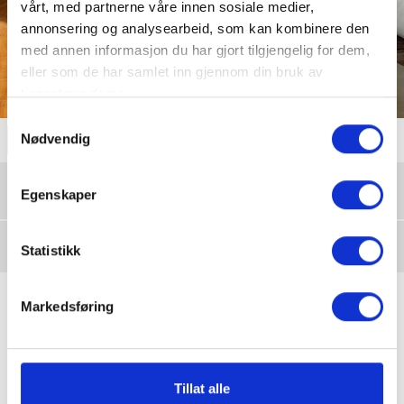
vårt, med partnerne våre innen sosiale medier,
OSS
annonsering og analysearbeid, som kan kombinere den
med annen informasjon du har gjort tilgjengelig for dem,
NYHETSBREV
eller som de har samlet inn gjennom din bruk av
tjenestene deres.
Samtykkevalg
Nødvendig
INFO
GUIDER
FILTER
Egenskaper
FILTRER PÅ
FARGE
FARGE
Statistikk
Coal
DESIGNER:
SQUID ® Selvklebende tekstil til vinduet
Markedsføring
Tillat alle