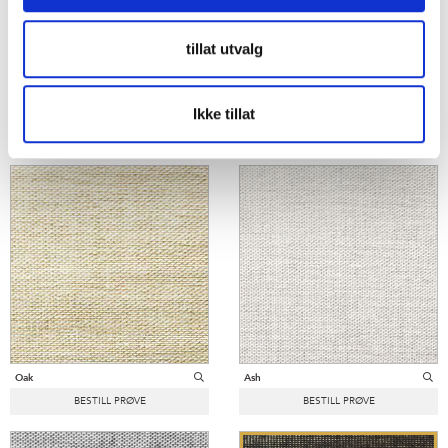
tillat utvalg
Ikke tillat
Chalk
Bone
Oak
Ash